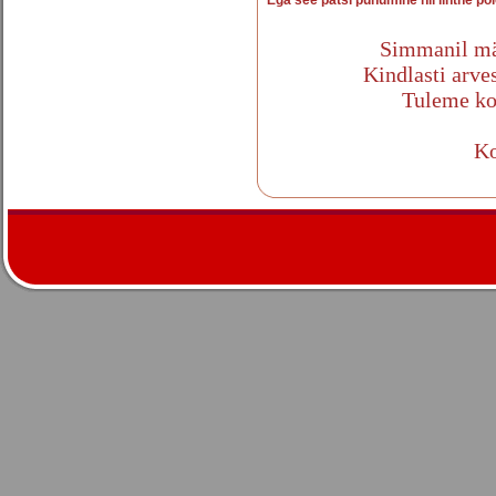
Simmanil mängib t
Kindlasti arvestame 
Tuleme kohale iga
Kohtumiseni