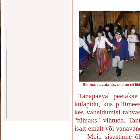
Simmani avatants: see o
Tänapäeval peetakse 
külapidu, kus pillimees
kes vaheldumisi rahvast
"tühjaks" vihtuda. Tant
isalt-emalt või vanava
Meie sisustame õhtut