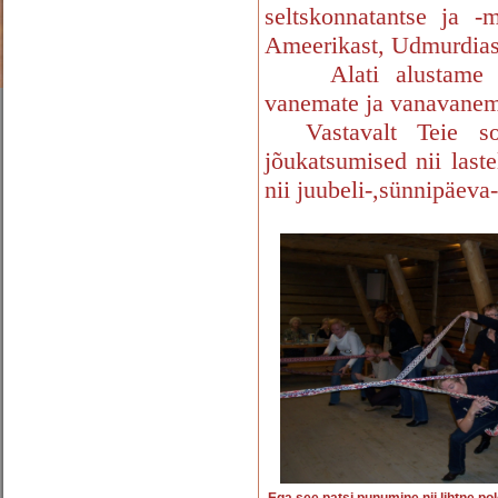
seltskonnatantse ja 
Ameerikast, Udmurdiast,
Alati alustame sim
vanemate ja vanavanema
Vastavalt Teie soo
jõukatsumised nii last
nii juubeli-,sünnipäeva-
Ega see patsi punumine nii l