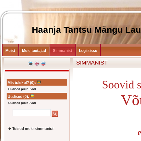
Haanja Tantsu Mängu Laulu
Meist
Meie toetajad
Simmanist
Logi sisse
SIMMANIST
Soovid s
Mis tulekul?
(0)
:
Uudised puuduvad
Võt
Uudised
(0)
:
Uudised puuduvad
Teised meie simmanist